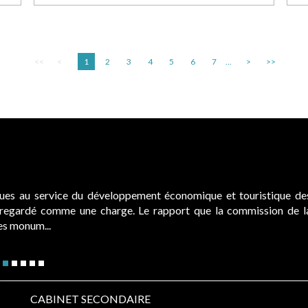
<<
<
1
2
3
4
5
6
7
...
>
>>
ques au service du développement économique et touristique de
é regardé comme une charge. Le rapport que la commission de l
des monum...
CABINET SECONDAIRE