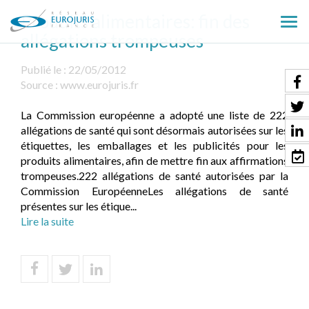
Produits alimentaires: fin des
Ouv
allégations trompeuses
le
men
Publié le :
22/05/2012
Source :
www.eurojuris.fr
La Commission européenne a adopté une liste de 222
allégations de santé qui sont désormais autorisées sur les
étiquettes, les emballages et les publicités pour les
produits alimentaires, afin de mettre fin aux affirmations
trompeuses.222 allégations de santé autorisées par la
Commission EuropéenneLes allégations de santé
présentes sur les étique...
Lire la suite