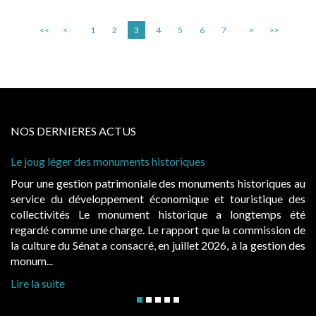
<<
<
1
2
3
4
5
6
7
>
>>
NOS DERNIERES ACTUS
Le joug léger des monuments historiques
Pour une gestion patrimoniale des monuments historiques au
service du développement économique et touristique des
collectivités Le monument historique a longtemps été
regardé comme une charge. Le rapport que la commission de
la culture du Sénat a consacré, en juillet 2026, à la gestion des
monum...
Lire la suite