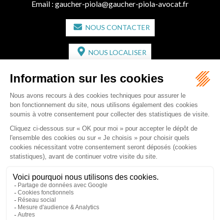
Email :
gaucher-piola@gaucher-piola-avocat.fr
NOUS CONTACTER
NOUS LOCALISER
CABINET SECONDAIRE
2 bis Avenue de l'Europe
33350 ST MAGNE-DE-CASTILLON
Tél :
05 57 55 87 30
- Fax : 05 57 51 73 64
Email :
gaucher-piola@gaucher-piola-avocat.fr
NOUS CONTACTER
NOUS LOCALISER