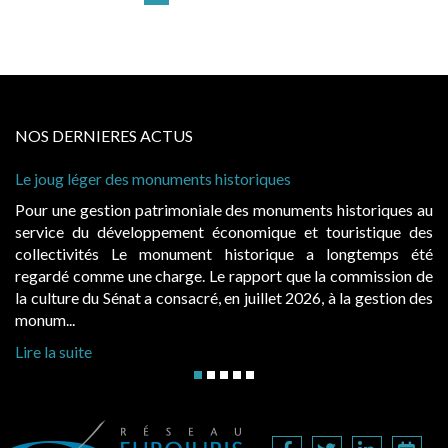
NOS DERNIERES ACTUS
 historiques
Cabines de plage : le juge admet
à condition de les asseoir sur les
ale des monuments historiques au
Evocatrices des bains de mer,
économique et touristique des
également un beau sujet domania
t historique a longtemps été
public, elles donnent lieu a
Le rapport que la commission de
d’occupation. Saisies par des oc
, en juillet 2026, à la gestion des
hausses, les juridictions administra
Lire la suite