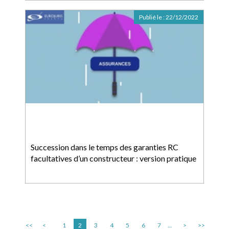
Publié le :
22/12/2022
Succession dans le temps des garanties RC
facultatives d’un constructeur : version pratique
<<
<
1
2
3
4
5
6
7
...
>
>>