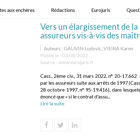
tes aux enchères
Rédactions
Eurojuris
Quest
Vers un élargissement de la 
assureurs vis-à-vis des maîtr
Auteurs : GAUVIN Ludovic, VIEIRA Karen
Publié le :
03/08/2022
Source :
www.eurojuris.fr
Cass., 2ème civ., 31 mars 2022, n° 20-17.662 
par les assureurs suite aux arrêts de 1997 (Cass.,
28 octobre 1997, n° 95-19.416), dans lesquels
énoncé que « si le contrat d'assu...
Lire la suite