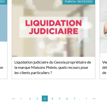
2022
Publié le :
06/10/2022
Liquidation judiciaire du Geoxia propriétaire de
Ve
on
la marque Maisons Phénix, quels recours pour
dél
les clients particuliers ?
de 
<<
<
1
2
3
4
5
6
7
...
>
>>