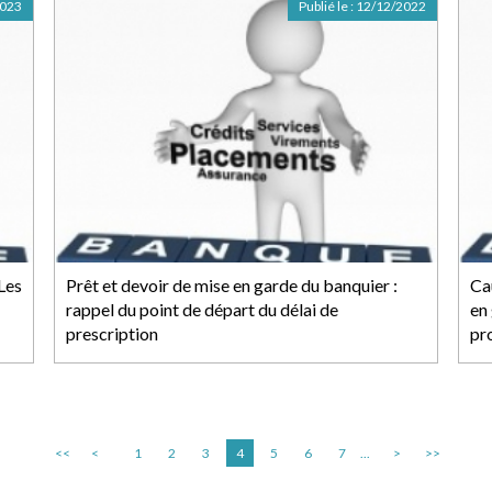
2023
Publié le :
12/12/2022
 Les
Prêt et devoir de mise en garde du banquier :
Ca
rappel du point de départ du délai de
en
prescription
pr
<<
<
1
2
3
4
5
6
7
...
>
>>