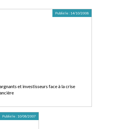
Publié le :
14/10/2008
rgnants et investisseurs face à la crise
nancière
Publié le :
10/08/2007