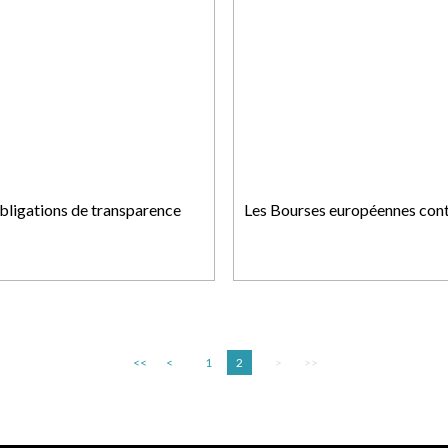
Obligations de transparence
Les Bourses européennes cont
<<
<
1
2
>
>>