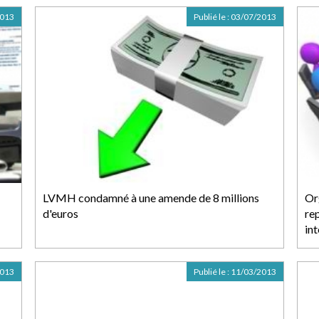
2013
Publié le :
03/07/2013
LVMH condamné à une amende de 8 millions
Or
d'euros
re
in
2013
Publié le :
11/03/2013