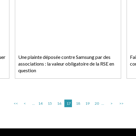
uer
Une plainte déposée contre Samsung par des
Fa
associations : la valeur obligatoire de la RSE en
co
question
<<
<
...
14
15
16
17
18
19
20
...
>
>>