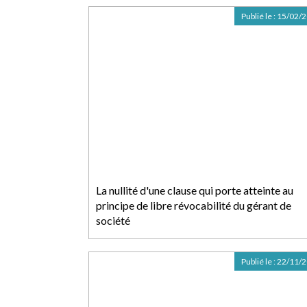
Publié le :
15/02/
La nullité d'une clause qui porte atteinte au
principe de libre révocabilité du gérant de
société
Publié le :
22/11/