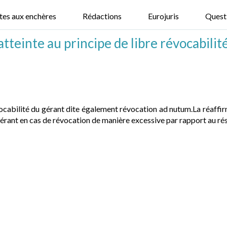
tes aux enchères
Rédactions
Eurojuris
Quest
 atteinte au principe de libre révocabilit
vocabilité du gérant dite également révocation ad nutum.La réaffir
rant en cas de révocation de manière excessive par rapport au résul