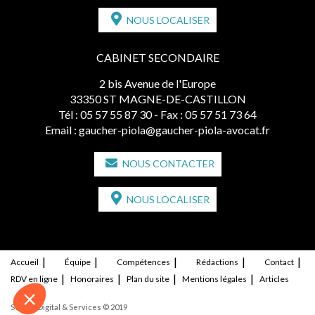
NOUS LOCALISER
CABINET SECONDAIRE
2 bis Avenue de l'Europe
33350 ST MAGNE-DE-CASTILLON
Tél :
05 57 55 87 30
- Fax : 05 57 51 73 64
Email :
gaucher-piola@gaucher-piola-avocat.fr
NOUS CONTACTER
NOUS LOCALISER
Accueil
Équipe
Compétences
Rédactions
Contact
RDV en ligne
Honoraires
Plan du site
Mentions légales
Articles
Septeo Digital & Services © 2019