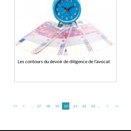
Les contours du devoir de diligence de l'avocat
<<
<
...
17
18
19
20
21
22
23
...
>
>>