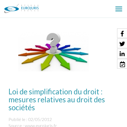
Ouv
le
men
Loi de simplification du droit :
mesures relatives au droit des
sociétés
Publié le :
02/05/2012
Source :
www.eurojuris.fr