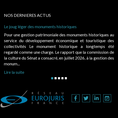
NOS DERNIERES ACTUS
 des monuments historiques
Cabines de plage :
à condition de les 
ion patrimoniale des monuments historiques au
Evocatrices des 
éveloppement économique et touristique des
également un beau 
s Le monument historique a longtemps été
public, elles do
 une charge. Le rapport que la commission de
d’occupation. Sais
énat a consacré, en juillet 2026, à la gestion des
hausses, les juridic
Lire la suite