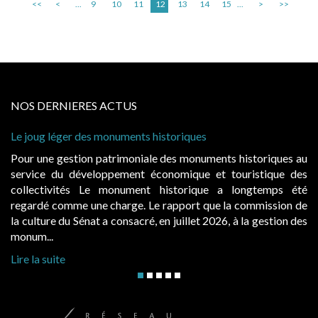
<<
<
...
9
10
11
12
13
14
15
...
>
>>
NOS DERNIERES ACTUS
Cabines de plage : le juge admet des redevance
à condition de les asseoir sur les « avantages p
nts historiques au
Evocatrices des bains de mer, les cabanes 
t touristique des
également un beau sujet domanial. Installées 
e a longtemps été
public, elles donnent lieu au paiement d’
e la commission de
d’occupation. Saisies par des occupants conte
026, à la gestion des
hausses, les juridictions administratives ont clari
Lire la suite