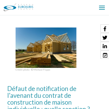
Ouv
le
men
Crédit photo : © Michael Flippo
Défaut de notification de
l’avenant du contrat de
construction de maison