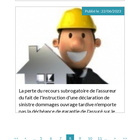
Publié le :
22/06/2023
La perte du recours subrogatoire de l'assureur
du fait de l'instruction d'une déclaration de
sinistre dommages ouvrage tardive n'emporte
pas la déchéance de garantie de l'assuré sur le
fondement de l'exception de subrogation
<<
<
...
5
6
7
8
9
10
11
...
>
>>