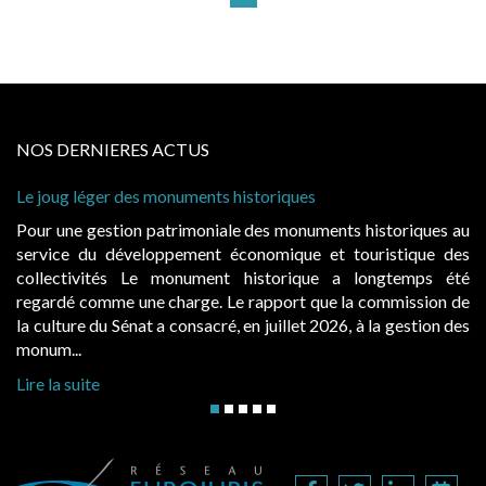
NOS DERNIERES ACTUS
onuments historiques
Cabines de plage : le ju
à condition de les asseoi
atrimoniale des monuments historiques au
Evocatrices des bains
ppement économique et touristique des
également un beau sujet
 monument historique a longtemps été
public, elles donnent
charge. Le rapport que la commission de
d’occupation. Saisies p
a consacré, en juillet 2026, à la gestion des
hausses, les juridictions 
Lire la suite