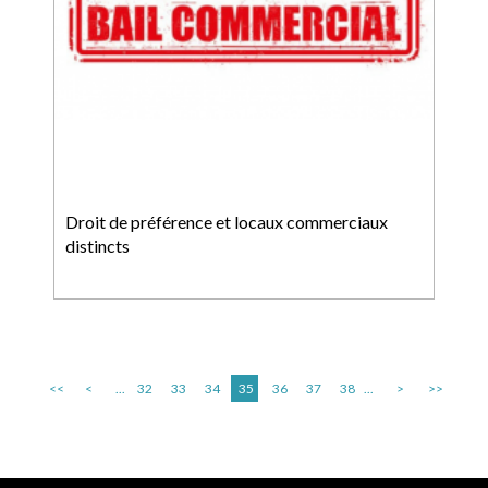
Droit de préférence et locaux commerciaux
distincts
<<
<
...
32
33
34
35
36
37
38
...
>
>>