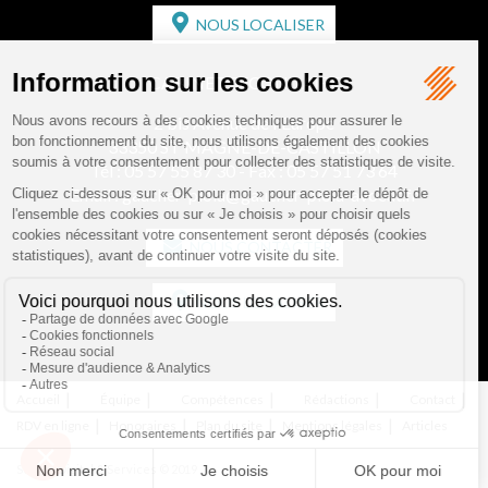
NOUS LOCALISER
CABINET SECONDAIRE
2 bis Avenue de l'Europe
33350 ST MAGNE-DE-CASTILLON
Tél :
05 57 55 87 30
- Fax : 05 57 51 73 64
Email :
gaucher-piola@gaucher-piola-avocat.fr
NOUS CONTACTER
NOUS LOCALISER
Accueil
Équipe
Compétences
Rédactions
Contact
RDV en ligne
Honoraires
Plan du site
Mentions légales
Articles
Septeo Digital & Services © 2019