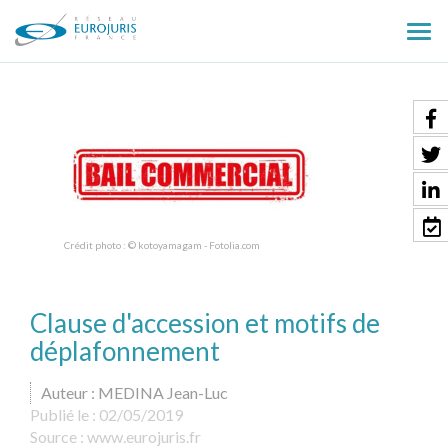
Ouv
le
men
Crédit photo : © kotoyamagam - Fotolia.com
Clause d'accession et motifs de
déplafonnement
Auteur : MEDINA Jean-Luc
Publié le :
02/05/2019
Source :
www.eurojuris.fr