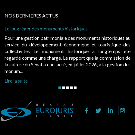
NOS DERNIERES ACTUS
onuments historiques
Cabines de plage : le ju
à condition de les asseoi
atrimoniale des monuments historiques au
Evocatrices des bains
ppement économique et touristique des
également un beau sujet
 monument historique a longtemps été
public, elles donnent
charge. Le rapport que la commission de
d’occupation. Saisies p
a consacré, en juillet 2026, à la gestion des
hausses, les juridictions 
Lire la suite