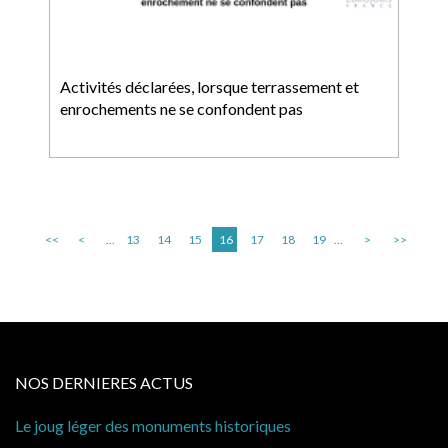
Activités déclarées, lorsque terrassement et
enrochements ne se confondent pas
<<
<
...
13
14
15
16
17
18
19
...
>
>>
NOS DERNIERES ACTUS
Le joug léger des monuments historiques