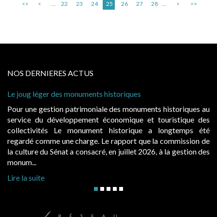
<<
<
...
22
23
24
25
26
27
28
...
>
>>
NOS DERNIERES ACTUS
s monuments historiques
Cabines de plage : le
à condition de les ass
 patrimoniale des monuments historiques au
Evocatrices des bai
loppement économique et touristique des
également un beau su
Le monument historique a longtemps été
public, elles donn
ne charge. Le rapport que la commission de
d’occupation. Saisies
t a consacré, en juillet 2026, à la gestion des
hausses, les juridictio
Lire la suite