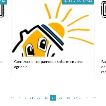
2020
Publié le :
10/12/2019
de
Construction de panneaux solaires en zone
Ba
agricole
de 
rep
<<
<
...
31
32
33
34
35
36
37
...
>
>>