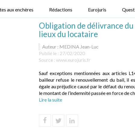
tes aux enchères
Rédactions
Eurojuris
Quest
Obligation de délivrance du 
lieux du locataire
Auteur : MEDINA Jean-Luc
Publié le :
27/02/2020
Source :
www.eurojuris.fr
Sauf exceptions mentionnées aux articles L
bailleur refuse le renouvellement du bail, il 
égale au préjudice causé par le défaut du renou
le montant de l’indemnité passée en force de ch.
Lire la suite