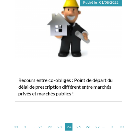
Publié le :
01/08/2022
Recours entre co-obligés : Point de départ du
délai de prescription différent entre marchés
privés et marchés publics !
<<
<
...
21
22
23
24
25
26
27
...
>
>>