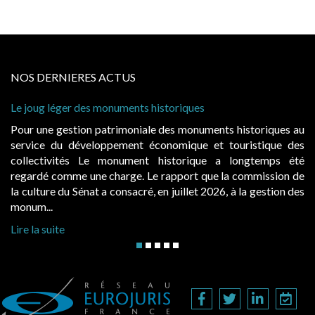
NOS DERNIERES ACTUS
s monuments historiques
Cabines de plage : le
à condition de les ass
 patrimoniale des monuments historiques au
Evocatrices des bai
loppement économique et touristique des
également un beau su
Le monument historique a longtemps été
public, elles donn
ne charge. Le rapport que la commission de
d’occupation. Saisies
t a consacré, en juillet 2026, à la gestion des
hausses, les juridictio
Lire la suite