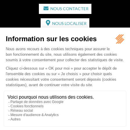
NOUS CONTACTER
NOUS LOCALISER
CABINET SECONDAIRE
2 bis Avenue de l'Europe
33350 ST MAGNE-DE-CASTILLON
Tél :
05 57 55 87 30
- Fax : 05 57 51 73 64
Email :
gaucher-piola@gaucher-piola-avocat.fr
NOUS CONTACTER
NOUS LOCALISER
Accueil
Équipe
Compétences
Rédactions
Contact