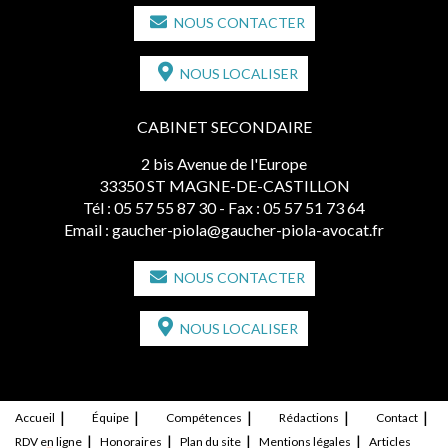
NOUS CONTACTER
NOUS LOCALISER
CABINET SECONDAIRE
2 bis Avenue de l'Europe
33350 ST MAGNE-DE-CASTILLON
Tél :
05 57 55 87 30
- Fax : 05 57 51 73 64
Email :
gaucher-piola@gaucher-piola-avocat.fr
NOUS CONTACTER
NOUS LOCALISER
Accueil
Équipe
Compétences
Rédactions
Contact
RDV en ligne
Honoraires
Plan du site
Mentions légales
Articles