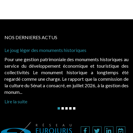
NOS DERNIERES ACTUS
onuments historiques
Cabines de plage : le ju
à condition de les asseoi
atrimoniale des monuments historiques au
Evocatrices des bains
ppement économique et touristique des
également un beau sujet
 monument historique a longtemps été
public, elles donnent
charge. Le rapport que la commission de
d’occupation. Saisies p
a consacré, en juillet 2026, à la gestion des
hausses, les juridictions 
Lire la suite