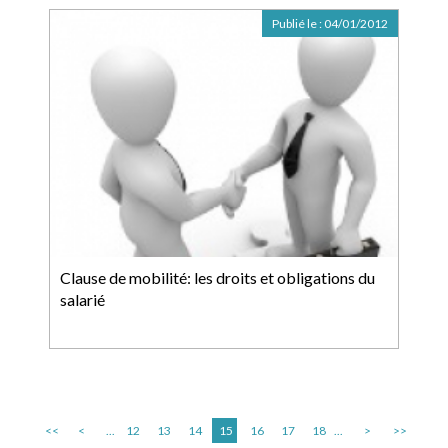
Publié le :
04/01/2012
Clause de mobilité: les droits et obligations du
salarié
<<
<
...
12
13
14
15
16
17
18
...
>
>>