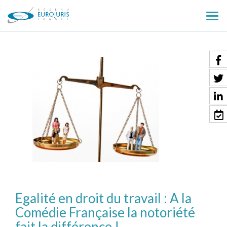
Ouv
le
men
Egalité en droit du travail : A la
Comédie Française la notoriété
fait la différence !