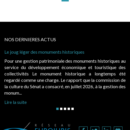
NOS DERNIERES ACTUS
nts historiques
Cabines de plage : le juge ad
à condition de les asseoir sur 
niale des monuments historiques au
Evocatrices des bains de m
nt économique et touristique des
également un beau sujet doma
ment historique a longtemps été
public, elles donnent lieu
e. Le rapport que la commission de
d’occupation. Saisies par des
cré, en juillet 2026, à la gestion des
hausses, les juridictions adminis
Lire la suite