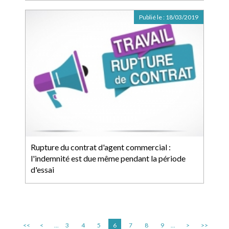
Publié le :
18/03/2019
Rupture du contrat d'agent commercial :
l'indemnité est due même pendant la période
d'essai
<<
<
...
3
4
5
6
7
8
9
...
>
>>