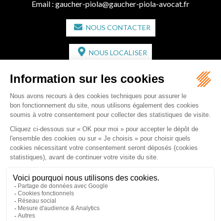
Email :
gaucher-piola@gaucher-piola-avocat.fr
NOUS CONTACTER
NOUS LOCALISER
CABINET SECONDAIRE
2 bis Avenue de l'Europe
33350 ST MAGNE-DE-CASTILLON
Tél :
05 57 55 87 30
- Fax : 05 57 51 73 64
Email :
gaucher-piola@gaucher-piola-avocat.fr
NOUS CONTACTER
NOUS LOCALISER