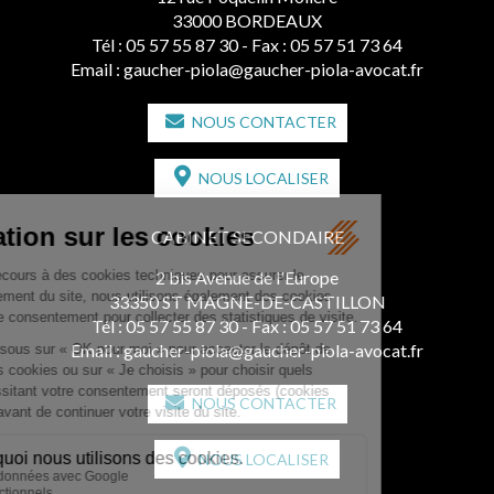
33000 BORDEAUX
Tél :
05 57 55 87 30
- Fax : 05 57 51 73 64
Email :
gaucher-piola@gaucher-piola-avocat.fr
NOUS CONTACTER
NOUS LOCALISER
CABINET SECONDAIRE
2 bis Avenue de l'Europe
33350 ST MAGNE-DE-CASTILLON
Tél :
05 57 55 87 30
- Fax : 05 57 51 73 64
Email :
gaucher-piola@gaucher-piola-avocat.fr
NOUS CONTACTER
NOUS LOCALISER