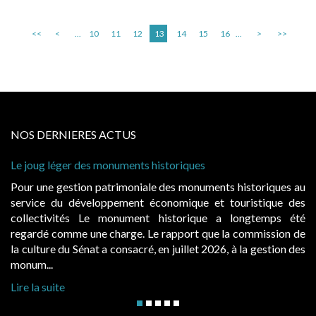
<<
<
...
10
11
12
13
14
15
16
...
>
>>
NOS DERNIERES ACTUS
onuments historiques
Cabines de plage : le ju
à condition de les asseoi
atrimoniale des monuments historiques au
Evocatrices des bains
ppement économique et touristique des
également un beau sujet
 monument historique a longtemps été
public, elles donnent
charge. Le rapport que la commission de
d’occupation. Saisies p
a consacré, en juillet 2026, à la gestion des
hausses, les juridictions 
Lire la suite