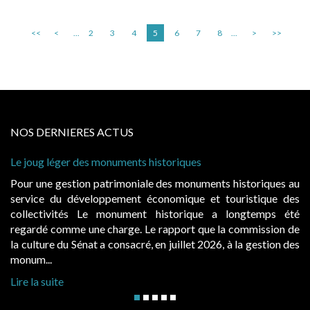
<<
<
...
2
3
4
5
6
7
8
...
>
>>
NOS DERNIERES ACTUS
s monuments historiques
Cabines de plage : le
à condition de les ass
 patrimoniale des monuments historiques au
Evocatrices des bai
loppement économique et touristique des
également un beau su
Le monument historique a longtemps été
public, elles donn
ne charge. Le rapport que la commission de
d’occupation. Saisies
t a consacré, en juillet 2026, à la gestion des
hausses, les juridictio
Lire la suite