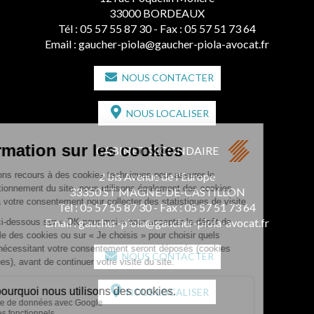
33000 BORDEAUX
Tél :
05 57 55 87 30
- Fax : 05 57 51 73 64
Email :
gaucher-piola@gaucher-piola-avocat.fr
NOUS CONTACTER
NOUS LOCALISER
CABINET SECONDAIRE
2 bis Avenue de l'Europe
33350 ST MAGNE-DE-CASTILLON
Tél :
05 57 55 87 30
- Fax : 05 57 51 73 64
Email :
gaucher-piola@gaucher-piola-avocat.fr
NOUS CONTACTER
NOUS LOCALISER