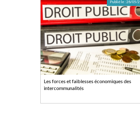
Publié le :
28/05/
Les forces et faiblesses économiques des
intercommunalités