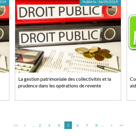
2019
Publié le :
06/05/2019
La gestion patrimoniale des collectivités et la
Co
prudence dans les opérations de revente
aid
<<
<
...
2
3
4
5
6
7
8
...
>
>>