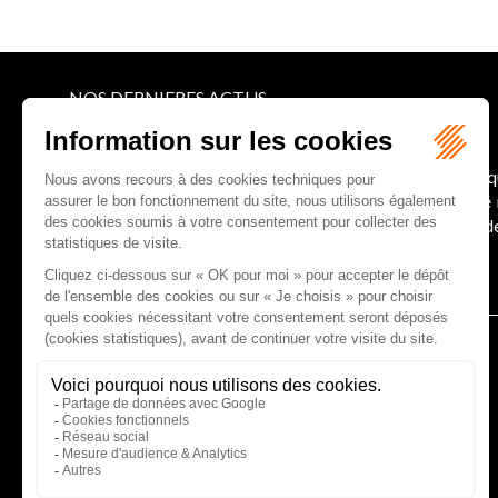
NOS DERNIERES ACTUS
Le joug léger des monuments historiques
Pour une gestion patrimoniale des monuments histori
collectivités Le monument historique a longtemps ét
culture du Sénat a consacré, en juillet 2026, à la gestion 
Lire la suite
CABINET D'AVOCATS GAUCHER-PIOLA
20 avenue Galliéni - 33500 LIBOURNE
Tél :
05 57 55 87 30
- Fax : 05 57 51 73 64
Email :
gaucher-piola@gaucher-piola-avocat.fr