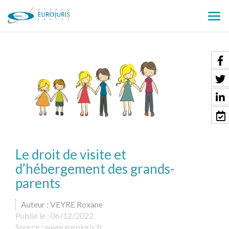
Ouv
le
men
Le droit de visite et
d’hébergement des grands-
parents
Auteur : VEYRE Roxane
Publié le :
06/12/2022
Source :
www.eurojuris.fr