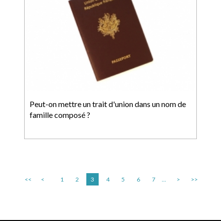
Peut-on mettre un trait d'union dans un nom de
famille composé ?
<<
<
1
2
3
4
5
6
7
...
>
>>