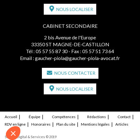
NOUS LOCALISER
CABINET SECONDAIRE
2 bis Avenue de l'Europe
33350 ST MAGNE-DE-CASTILLON
Tél :
05 57 55 87 30
- Fax : 05 57 51 73 64
Email :
gaucher-piola@gaucher-piola-avocat.fr
NOUS CONTACTER
NOUS LOCALISER
Accueil
Équipe
Compétences
Rédactions
Contact
RDV en ligne
Honoraires
Plan du site
Mentions légales
Articles
Septeo Digital & Services © 2019