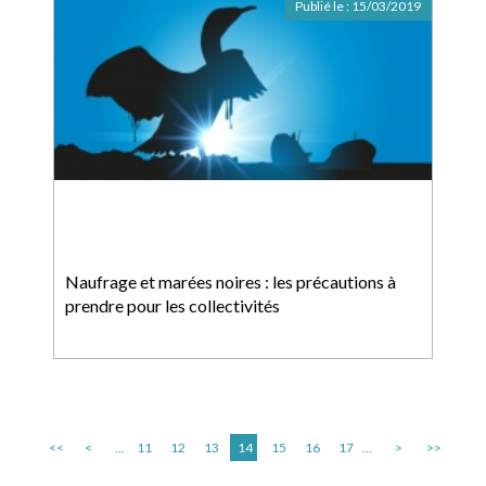
Publié le :
15/03/2019
Naufrage et marées noires : les précautions à
prendre pour les collectivités
<<
<
...
11
12
13
14
15
16
17
...
>
>>