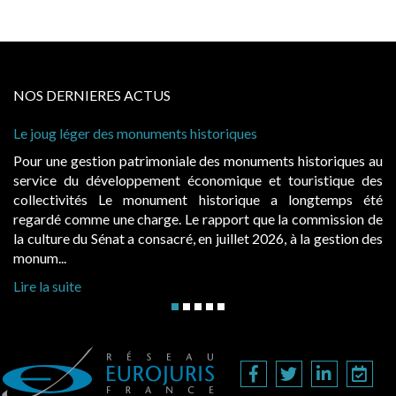
NOS DERNIERES ACTUS
ques
Cabines de plage : le juge admet des rede
à condition de les asseoir sur les « avanta
onuments historiques au
Evocatrices des bains de mer, les cab
que et touristique des
également un beau sujet domanial. Insta
rique a longtemps été
public, elles donnent lieu au paieme
rt que la commission de
d’occupation. Saisies par des occupants 
let 2026, à la gestion des
hausses, les juridictions administratives ont
Lire la suite