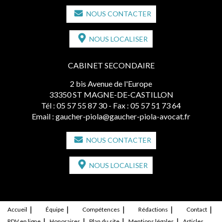
NOUS CONTACTER
NOUS LOCALISER
CABINET SECONDAIRE
2 bis Avenue de l'Europe
33350 ST MAGNE-DE-CASTILLON
Tél :
05 57 55 87 30
- Fax : 05 57 51 73 64
Email :
gaucher-piola@gaucher-piola-avocat.fr
NOUS CONTACTER
NOUS LOCALISER
Accueil
Équipe
Compétences
Rédactions
Contact
RDV en ligne
Honoraires
Plan du site
Mentions légales
Articles