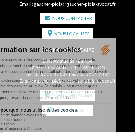
Email :
gaucher-piola@gaucher-piola-avocat.fr
NOUS CONTACTER
NOUS LOCALISER
CABINET SECONDAIRE
2 bis Avenue de l'Europe
33350 ST MAGNE-DE-CASTILLON
Tél :
05 57 55 87 30
- Fax : 05 57 51 73 64
Email :
gaucher-piola@gaucher-piola-avocat.fr
NOUS CONTACTER
NOUS LOCALISER