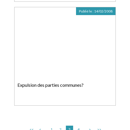
Publié le :
14/02/2008
Expulsion des parties communes?
<<
<
1
2
3
4
>
>>