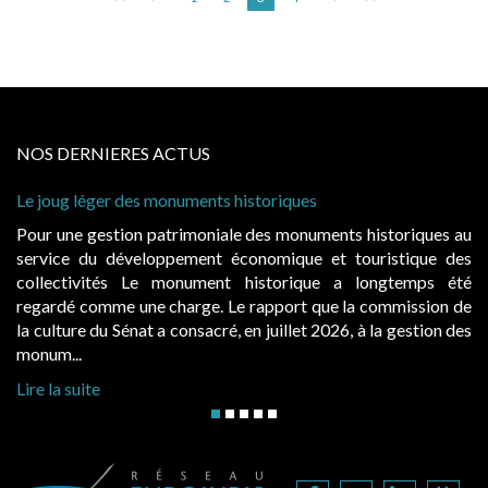
NOS DERNIERES ACTUS
 léger des monuments historiques
Cabines de 
à condition 
e gestion patrimoniale des monuments historiques au
Evocatrice
e du développement économique et touristique des
également u
tivités Le monument historique a longtemps été
public, el
 comme une charge. Le rapport que la commission de
d’occupatio
re du Sénat a consacré, en juillet 2026, à la gestion des
hausses, les 
..
Lire la suite
suite