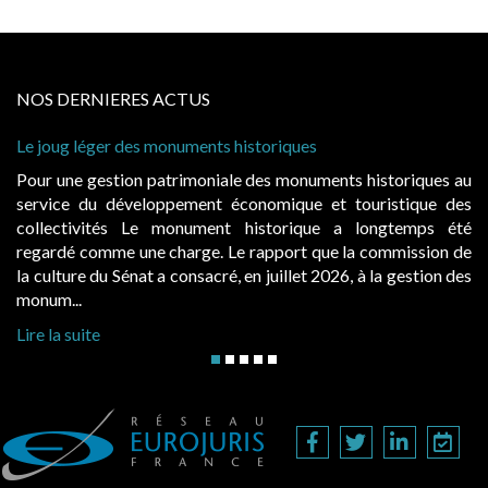
NOS DERNIERES ACTUS
 historiques
Cabines de plage : le juge admet
à condition de les asseoir sur les
ale des monuments historiques au
Evocatrices des bains de mer,
économique et touristique des
également un beau sujet domania
t historique a longtemps été
public, elles donnent lieu a
Le rapport que la commission de
d’occupation. Saisies par des oc
, en juillet 2026, à la gestion des
hausses, les juridictions administra
Lire la suite