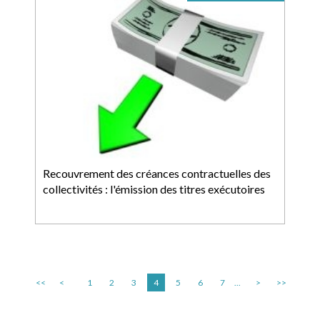
Recouvrement des créances contractuelles des
collectivités : l'émission des titres exécutoires
<<
<
1
2
3
4
5
6
7
...
>
>>