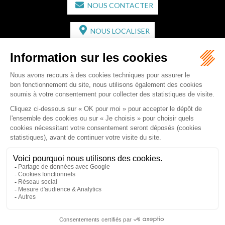
NOUS CONTACTER
NOUS LOCALISER
CABINET SECONDAIRE
2 bis Avenue de l'Europe
33350 ST MAGNE-DE-CASTILLON
Tél :
05 57 55 87 30
- Fax : 05 57 51 73 64
Email :
gaucher-piola@gaucher-piola-avocat.fr
NOUS CONTACTER
NOUS LOCALISER
Accueil
Équipe
Compétences
Rédactions
Contact
RDV en ligne
Honoraires
Plan du site
Mentions légales
Articles