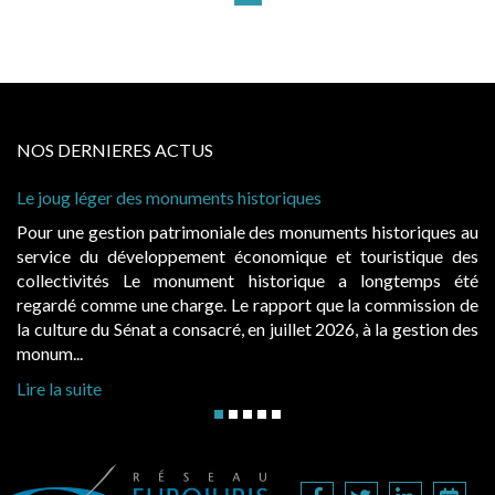
NOS DERNIERES ACTUS
nts historiques
Cabines de plage : le juge ad
à condition de les asseoir sur 
niale des monuments historiques au
Evocatrices des bains de m
nt économique et touristique des
également un beau sujet doma
ment historique a longtemps été
public, elles donnent lieu
e. Le rapport que la commission de
d’occupation. Saisies par des
cré, en juillet 2026, à la gestion des
hausses, les juridictions adminis
Lire la suite