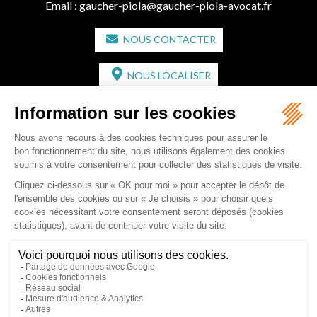
Email :
gaucher-piola@gaucher-piola-avocat.fr
NOUS CONTACTER
NOUS LOCALISER
CABINET SECONDAIRE
2 bis Avenue de l'Europe
33350 ST MAGNE-DE-CASTILLON
Tél :
05 57 55 87 30
- Fax : 05 57 51 73 64
Email :
gaucher-piola@gaucher-piola-avocat.fr
NOUS CONTACTER
NOUS LOCALISER