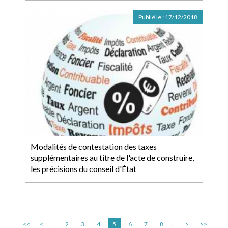
Publié le :
17/12/2018
Modalités de contestation des taxes
supplémentaires au titre de l'acte de construire,
les précisions du conseil d'État
<<
<
...
2
3
4
5
6
7
8
...
>
>>