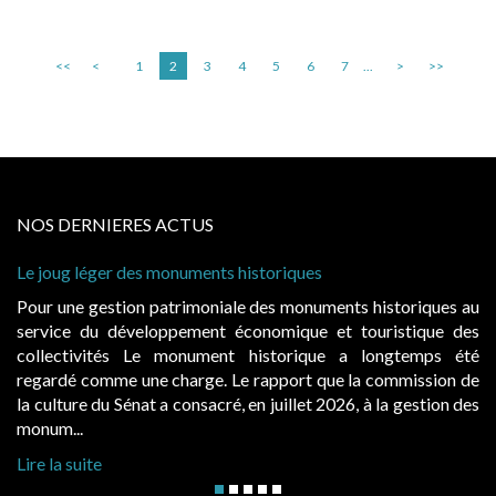
<<
<
1
2
3
4
5
6
7
...
>
>>
NOS DERNIERES ACTUS
ques
Cabines de plage : le juge admet des rede
à condition de les asseoir sur les « avanta
onuments historiques au
Evocatrices des bains de mer, les cab
que et touristique des
également un beau sujet domanial. Insta
rique a longtemps été
public, elles donnent lieu au paieme
rt que la commission de
d’occupation. Saisies par des occupants 
let 2026, à la gestion des
hausses, les juridictions administratives ont
Lire la suite