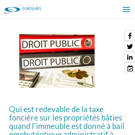
Ouv
le
men
Qui est redevable de la taxe
foncière sur les propriétés bâties
quand l’immeuble est donné à bail
emphytéotique administratif à