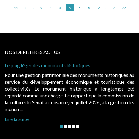
<<
<
...
3
4
5
6
7
8
9
...
>
>>
NOS DERNIERES ACTUS
s monuments historiques
Cabines de plage : le
à condition de les ass
 patrimoniale des monuments historiques au
Evocatrices des bai
loppement économique et touristique des
également un beau su
Le monument historique a longtemps été
public, elles donn
ne charge. Le rapport que la commission de
d’occupation. Saisies
t a consacré, en juillet 2026, à la gestion des
hausses, les juridictio
Lire la suite