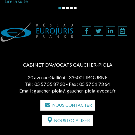
Lire l
ire la suite
CABINET D'AVOCATS GAUCHER-PIOLA
20 avenue Galliéni - 33500 LIBOURNE
Tél :
05 57 55 87 30
- Fax : 05 57 51 73 64
Email :
gaucher-piola@gaucher-piola-avocat.fr
NOUS CONTACTER
NOUS LOCALISER