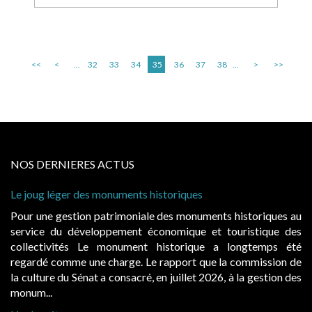
<<
<
...
32
33
34
35
36
37
38
...
>
>>
NOS DERNIERES ACTUS
e joug léger des monuments historiques
Cabin
à con
our une gestion patrimoniale des monuments historiques au
Evoca
ervice du développement économique et touristique des
égale
ollectivités Le monument historique a longtemps été
publ
egardé comme une charge. Le rapport que la commission de
d’occ
a culture du Sénat a consacré, en juillet 2026, à la gestion des
hausse
onum...