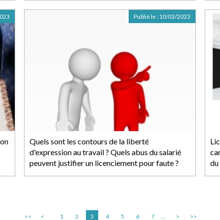
2023
Publié le :
10/03/2023
ion
Quels sont les contours de la liberté
Li
d'expression au travail ? Quels abus du salarié
ca
peuvent justifier un licenciement pour faute ?
du 
<<
<
1
2
3
4
5
6
7
...
>
>>