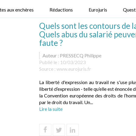
tes aux enchères
Rédactions
Eurojuris
Quest
Quels sont les contours de la
Quels abus du salarié peuven
faute ?
Auteur : PRESSECQ Philippe
Publié le :
10/03/2023
Source :
www.eurojuris.fr
La liberté d'expression au travail ne s'use plu
liberté d’expression - telle qu’elle est énoncée
la Convention européenne des droits de l’homme
par le droit du travail. Un...
Lire la suite