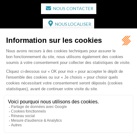
NOUS CONTACTER
NOUS LOCALISER
CABINET SECONDAIRE
2 bis Avenue de l'Europe
33350 ST MAGNE-DE-CASTILLON
Tél :
05 57 55 87 30
- Fax : 05 57 51 73 64
Email :
gaucher-piola@gaucher-piola-avocat.fr
NOUS CONTACTER
NOUS LOCALISER
Accueil
Équipe
Compétences
Rédactions
Contact
RDV en ligne
Honoraires
Plan du site
Mentions légales
Articles