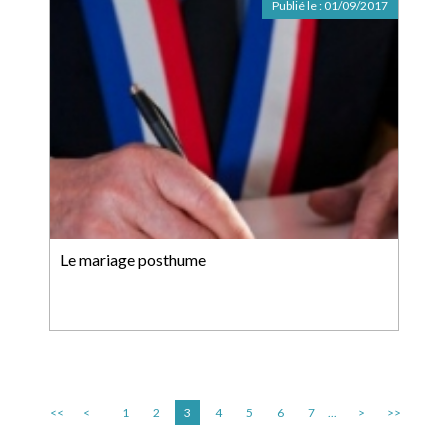
Publié le :
01/09/2017
Le mariage posthume
<<
<
1
2
3
4
5
6
7
...
>
>>