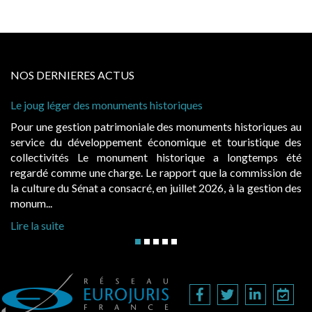
NOS DERNIERES ACTUS
storiques
Cabines de plage : le juge admet de
à condition de les asseoir sur les « 
 des monuments historiques au
Evocatrices des bains de mer, le
onomique et touristique des
également un beau sujet domanial. 
historique a longtemps été
public, elles donnent lieu au p
rapport que la commission de
d’occupation. Saisies par des occup
n juillet 2026, à la gestion des
hausses, les juridictions administrativ
Lire la suite