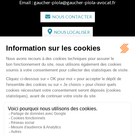
Email :
gaucher-piola@gaucher-piola-avocat.fr
NOUS CONTACTER
NOUS LOCALISER
CABINET SECONDAIRE
2 bis Avenue de l'Europe
33350 ST MAGNE-DE-CASTILLON
Tél :
05 57 55 87 30
- Fax : 05 57 51 73 64
Email :
gaucher-piola@gaucher-piola-avocat.fr
NOUS CONTACTER
NOUS LOCALISER