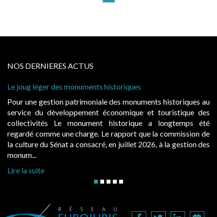
NOS DERNIERES ACTUS
storiques
Cabines de plage : le juge admet de
à condition de les asseoir sur les « 
 des monuments historiques au
Evocatrices des bains de mer, le
onomique et touristique des
également un beau sujet domanial. 
historique a longtemps été
public, elles donnent lieu au p
rapport que la commission de
d’occupation. Saisies par des occup
n juillet 2026, à la gestion des
hausses, les juridictions administrativ
Lire la suite