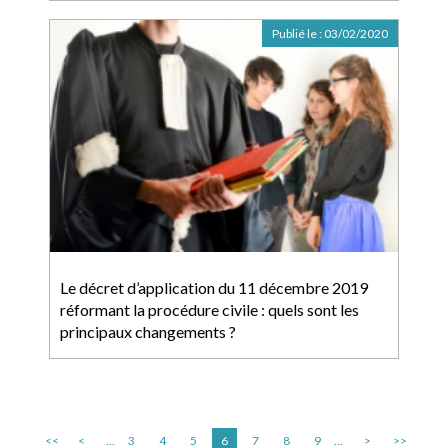
Publié le :
03/02/2020
Le décret d’application du 11 décembre 2019
réformant la procédure civile : quels sont les
principaux changements ?
<<
<
...
3
4
5
6
7
8
9
...
>
>>