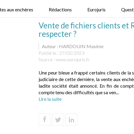
tes aux enchères
Rédactions
Eurojuris
Quest
Vente de fichiers clients et 
respecter ?
Auteur : HARDOUIN Maxime
Publié le :
27/02/2023
Source :
www.eurojuris.fr
Une peur bleue a frappé certains clients de la 
judiciaire de cette dernière, la vente aux ench
ladite société était annoncé. En fin de compt
compte tenu des difficultés que sa ven...
Lire la suite