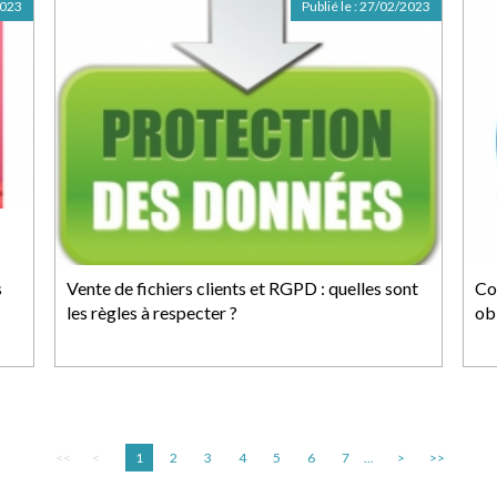
2023
Publié le :
27/02/2023
s
Vente de fichiers clients et RGPD : quelles sont
Co
les règles à respecter ?
ob
<<
<
1
2
3
4
5
6
7
...
>
>>