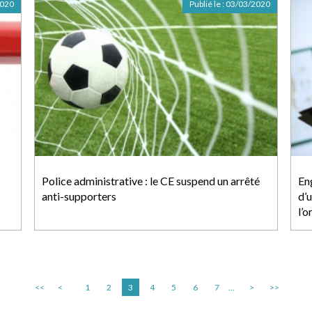
2020
Publié le :
03/03/2020
Police administrative : le CE suspend un arrêté
En
anti-supporters
d’u
l’o
<<
<
1
2
3
4
5
6
7
...
>
>>