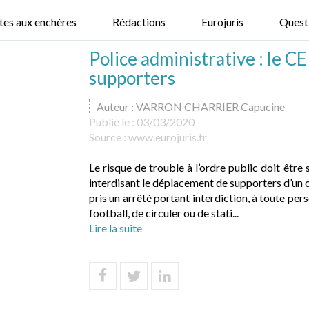
tes aux enchères
Rédactions
Eurojuris
Quest
Police administrative : le C
supporters
Auteur : VARRON CHARRIER Capucine
Publié le :
03/03/2020
Source :
www.eurojuris.fr
Le risque de trouble à l’ordre public doit être
interdisant le déplacement de supporters d’un cl
pris un arrêté portant interdiction, à toute per
football, de circuler ou de stati...
Lire la suite