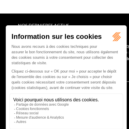
NOS DERNIERES ACTUS
Le joug léger des monuments historiques
Pour une gestion patrimoniale des monuments histori
collectivités Le monument historique a longtemps ét
culture du Sénat a consacré, en juillet 2026, à la gestion 
Lire la suite
CABINET D'AVOCATS GAUCHER-PIOLA
20 avenue Galliéni - 33500 LIBOURNE
Tél :
05 57 55 87 30
- Fax : 05 57 51 73 64
Email :
gaucher-piola@gaucher-piola-avocat.fr