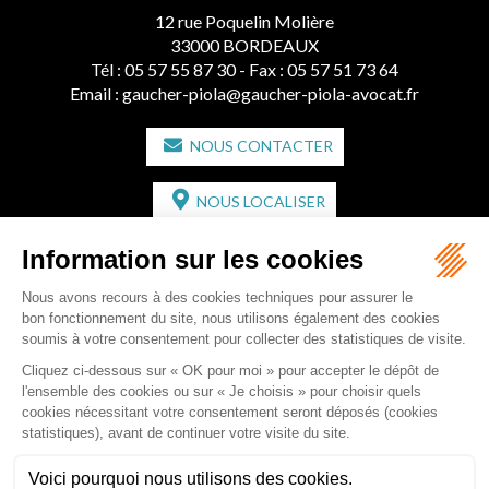
12 rue Poquelin Molière
33000 BORDEAUX
Tél :
05 57 55 87 30
- Fax : 05 57 51 73 64
Email :
gaucher-piola@gaucher-piola-avocat.fr
NOUS CONTACTER
NOUS LOCALISER
CABINET SECONDAIRE
2 bis Avenue de l'Europe
33350 ST MAGNE-DE-CASTILLON
Tél :
05 57 55 87 30
- Fax : 05 57 51 73 64
Email :
gaucher-piola@gaucher-piola-avocat.fr
NOUS CONTACTER
NOUS LOCALISER