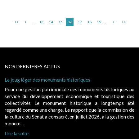
<<
<
...
13
14
15
16
17
18
19
...
>
>>
NOS DERNIERES ACTUS
Le joug léger des monuments historiques
Cab
à c
Pour une gestion patrimoniale des monuments historiques au
Evo
service du développement économique et touristique des
éga
collectivités Le monument historique a longtemps été
pub
regardé comme une charge. Le rapport que la commission de
d’o
la culture du Sénat a consacré, en juillet 2026, à la gestion des
haus
monum...
Lire
Lire la suite