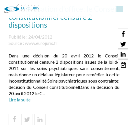
Hospitalisation d'office: le Conseil
Ouv
constitutionnel censure 2
le
dispositions
men
Publié le :
24/04/2012
Source :
www.eurojuris.fr
Dans une décision du 20 avril 2012 le Conseil
constitutionnel censure 2 dispositions issues de la loi de
2011 sur les soins psychiatriques sans consentement,
mais donne un délai au législateur pour remédier à cette
inconstitutionnalité.Soins psychiatriques sous contrainte:
décision du Conseil constitutionnelDans sa décision du
20 avril 2012 le C...
Lire la suite