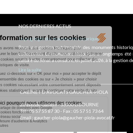
NOS DERNIERES ACTUS
Le joug léger des monuments historiques
Pour une gestion patrimoniale des monuments histori
collectivités Le monument historique a longtemps ét
culture du Sénat a consacré, en juillet 2026, à la gestion 
Lire la suite
CABINET D'AVOCATS GAUCHER-PIOLA
20 avenue Galliéni - 33500 LIBOURNE
Tél :
05 57 55 87 30
- Fax : 05 57 51 73 64
Email :
gaucher-piola@gaucher-piola-avocat.fr