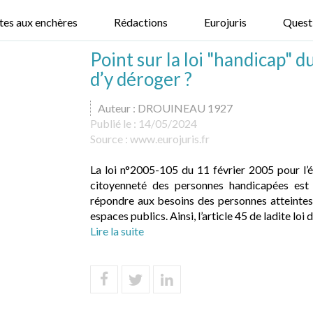
tes aux enchères
Rédactions
Eurojuris
Quest
Point sur la loi "handicap" du
d’y déroger ?
Auteur : DROUINEAU 1927
Publié le :
14/05/2024
Source :
www.eurojuris.fr
La loi n°2005-105 du 11 février 2005 pour l’ég
citoyenneté des personnes handicapées est
répondre aux besoins des personnes atteintes
espaces publics. Ainsi, l’article 45 de ladite loi d
Lire la suite