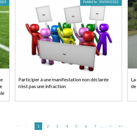
2023
Publié le :
30/09/2022
ue
Participer à une manifestation non déclarée
La
e
n'est pas une infraction
de
ale
<<
<
1
2
3
4
5
6
7
...
>
>>