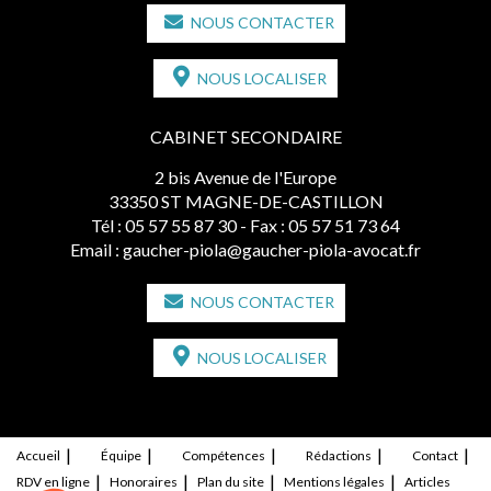
NOUS CONTACTER
NOUS LOCALISER
CABINET SECONDAIRE
2 bis Avenue de l'Europe
33350 ST MAGNE-DE-CASTILLON
Tél :
05 57 55 87 30
- Fax : 05 57 51 73 64
Email :
gaucher-piola@gaucher-piola-avocat.fr
NOUS CONTACTER
NOUS LOCALISER
Accueil
Équipe
Compétences
Rédactions
Contact
RDV en ligne
Honoraires
Plan du site
Mentions légales
Articles