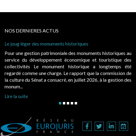
NOS DERNIERES ACTUS
nts historiques
Cabines de plage : le juge ad
à condition de les asseoir sur 
niale des monuments historiques au
Evocatrices des bains de m
nt économique et touristique des
également un beau sujet doma
ment historique a longtemps été
public, elles donnent lieu
e. Le rapport que la commission de
d’occupation. Saisies par des
cré, en juillet 2026, à la gestion des
hausses, les juridictions adminis
Lire la suite