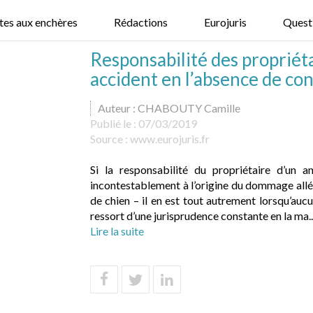
tes aux enchères
Rédactions
Eurojuris
Quest
Responsabilité des propriéta
accident en l’absence de con
Auteur : CHABOUTY Camille
Publié le :
07/03/2019
Source :
www.eurojuris.fr
Si la responsabilité du propriétaire d’un 
incontestablement à l’origine du dommage allég
de chien – il en est tout autrement lorsqu’aucun
ressort d’une jurisprudence constante en la ma..
Lire la suite