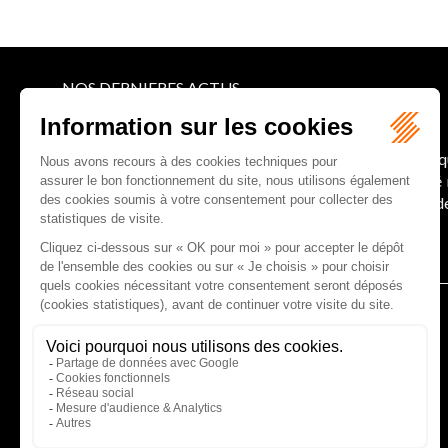
NOS DERNIERES ACTUS
Le joug léger des monuments historiques
Pour une gestion patrimoniale des monuments histori
collectivités Le monument historique a longtemps ét
culture du Sénat a consacré, en juillet 2026, à la gestion 
Lire la suite
CABINET D'AVOCATS GAUCHER-PIOLA
20 avenue Galliéni - 33500 LIBOURNE
Tél :
05 57 55 87 30
- Fax : 05 57 51 73 64
Email :
gaucher-piola@gaucher-piola-avocat.fr