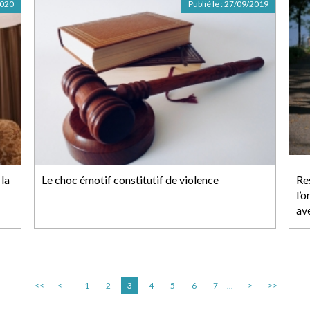
2020
Publié le :
27/09/2019
 la
Le choc émotif constitutif de violence
Re
l’o
av
<<
<
1
2
3
4
5
6
7
...
>
>>