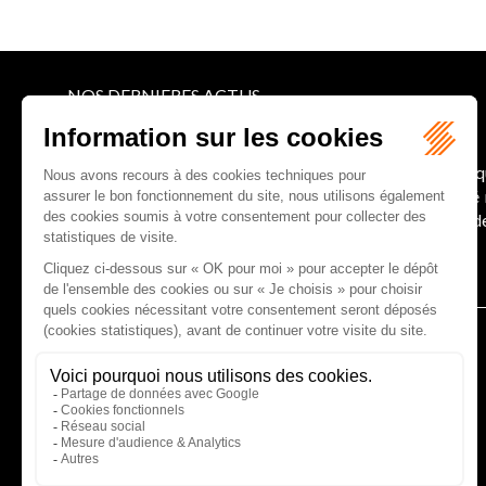
NOS DERNIERES ACTUS
Le joug léger des monuments historiques
Pour une gestion patrimoniale des monuments histori
collectivités Le monument historique a longtemps ét
culture du Sénat a consacré, en juillet 2026, à la gestion 
Lire la suite
CABINET D'AVOCATS GAUCHER-PIOLA
20 avenue Galliéni - 33500 LIBOURNE
Tél :
05 57 55 87 30
- Fax : 05 57 51 73 64
Email :
gaucher-piola@gaucher-piola-avocat.fr