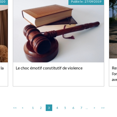
2020
Publié le :
27/09/2019
 la
Le choc émotif constitutif de violence
Re
l’o
av
<<
<
1
2
3
4
5
6
7
...
>
>>