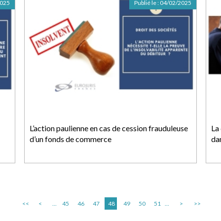
2025
Publié le :
04/02/2025
L’action paulienne en cas de cession frauduleuse
La 
d’un fonds de commerce
da
<<
<
...
45
46
47
48
49
50
51
...
>
>>