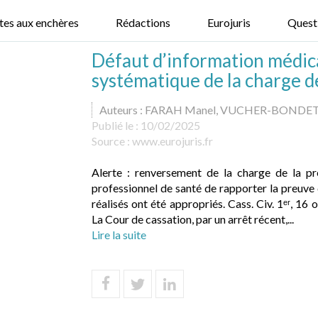
tes aux enchères
Rédactions
Eurojuris
Quest
Défaut d’information médic
systématique de la charge de
Auteurs : FARAH Manel, VUCHER-BONDET 
Publié le :
10/02/2025
Source :
www.eurojuris.fr
Alerte : renversement de la charge de la p
professionnel de santé de rapporter la preuve 
réalisés ont été appropriés. Cass. Civ. 1ᵉʳ, 16
La Cour de cassation, par un arrêt récent,...
Lire la suite