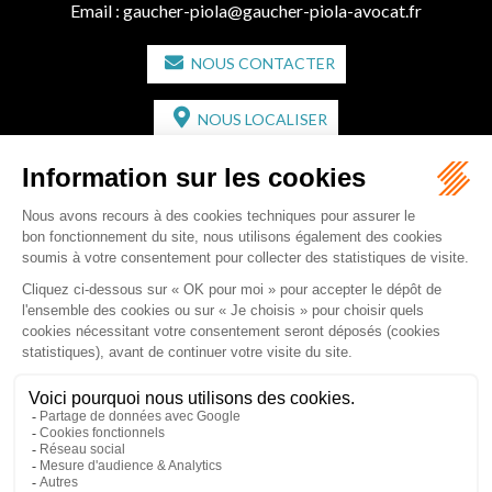
Email :
gaucher-piola@gaucher-piola-avocat.fr
NOUS CONTACTER
NOUS LOCALISER
CABINET SECONDAIRE
2 bis Avenue de l'Europe
33350 ST MAGNE-DE-CASTILLON
Tél :
05 57 55 87 30
- Fax : 05 57 51 73 64
Email :
gaucher-piola@gaucher-piola-avocat.fr
NOUS CONTACTER
NOUS LOCALISER