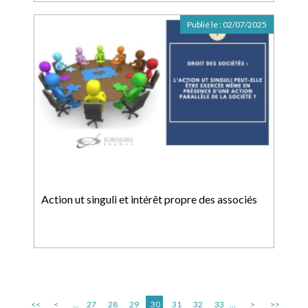
Publié le :
02/07/2025
Action ut singuli et intérêt propre des associés
<<
<
...
27
28
29
30
31
32
33
...
>
>>