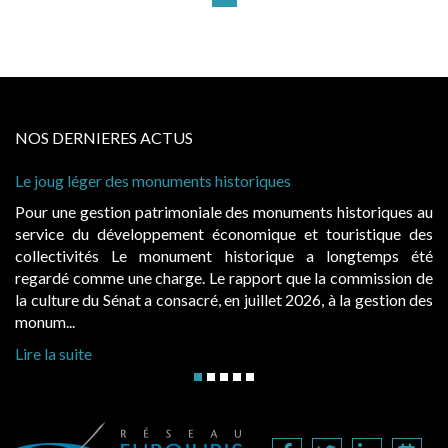
NOS DERNIERES ACTUS
 léger des monuments historiques
Cabines de 
à condition 
e gestion patrimoniale des monuments historiques au
Evocatrice
e du développement économique et touristique des
également u
tivités Le monument historique a longtemps été
public, el
 comme une charge. Le rapport que la commission de
d’occupatio
re du Sénat a consacré, en juillet 2026, à la gestion des
hausses, les 
..
Lire la suite
suite