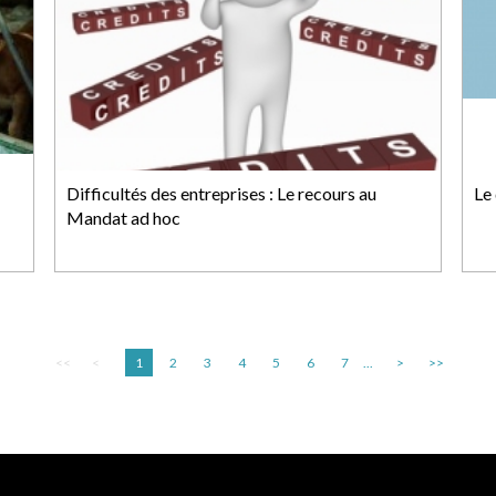
Difficultés des entreprises : Le recours au
Le 
Mandat ad hoc
<<
<
1
2
3
4
5
6
7
...
>
>>