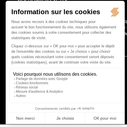
NOS DERNIERES ACTUS
oriques au service du développement économique et touristiqu
 été regardé comme une charge. Le rapport que la commission 
ion des monum...
CABINET D'AVOCATS GAUCHER-PIOLA
20 avenue Galliéni - 33500 LIBOURNE
Tél :
05 57 55 87 30
- Fax : 05 57 51 73 64
Email :
gaucher-piola@gaucher-piola-avocat.fr
NOUS CONTACTER
NOUS LOCALISER