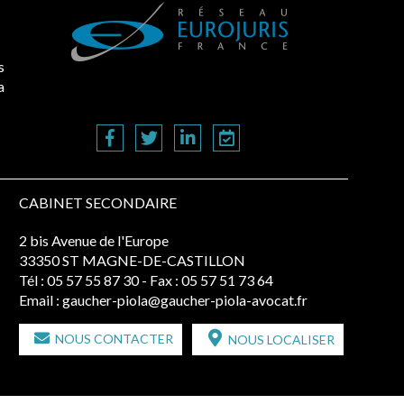
à condition de les asseoir sur les « avantages procurés »
ement un beau sujet domanial. Installées sur le domaine public,
. Saisies par des occupants contestant de fortes hausses, les
CABINET SECONDAIRE
2 bis Avenue de l'Europe
33350 ST MAGNE-DE-CASTILLON
Tél :
05 57 55 87 30
- Fax : 05 57 51 73 64
Email :
gaucher-piola@gaucher-piola-avocat.fr
NOUS CONTACTER
NOUS LOCALISER