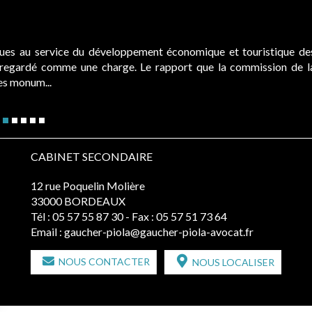
Cabines de plage : le juge admet des redevances revalorisées, 
e des
Evocatrices des bains de mer, les cabanes de plage sont égal
de la
elles donnent lieu au paiement d’une redevance d’occupation
juridictions administratives ont clarifié les règ...
Lire la suite
CABINET SECONDAIRE
12 rue Poquelin Molière
33000 BORDEAUX
Tél :
05 57 55 87 30
- Fax : 05 57 51 73 64
Email :
gaucher-piola@gaucher-piola-avocat.fr
NOUS CONTACTER
NOUS LOCALISER