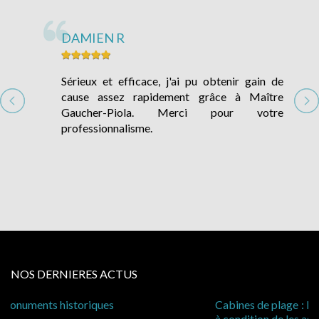
DAMIEN R
er-
Sérieux et efficace, j'ai pu obtenir gain de
 et
cause assez rapidement grâce à Maître
cts
Gaucher-Piola. Merci pour votre
professionnalisme.
NOS DERNIERES ACTUS
Cabines de plage : le juge admet des redevances revalorisées,
à condition de les asseoir sur les « avantages procurés »