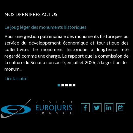
NOS DERNIERES ACTUS
Cabines de plage : le juge admet des redevances revalorisé
à condition de les asseoir sur les « avantages procurés »
ques au
Evocatrices des bains de mer, les cabanes de plage s
que des
également un beau sujet domanial. Installées sur le doma
ps été
public, elles donnent lieu au paiement d’une redeva
sion de
d’occupation. Saisies par des occupants contestant de for
tion des
hausses, les juridictions administratives ont clarifié les règ..
Lire la suite