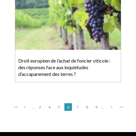
Droit européen de l’achat de foncier viticole :
des réponses face aux inquiétudes
d’accaparement des terres ?
<<
<
...
3
4
5
6
7
8
9
...
>
>>