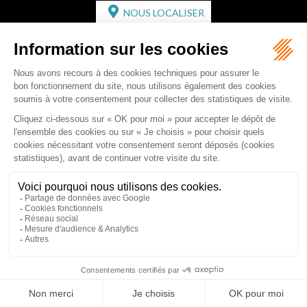
NOUS LOCALISER
CABINET SECONDAIRE
2 bis Avenue de l'Europe
33350 ST MAGNE-DE-CASTILLON
Tél :
05 57 55 87 30
- Fax : 05 57 51 73 64
Email :
gaucher-piola@gaucher-piola-avocat.fr
NOUS CONTACTER
NOUS LOCALISER
Accueil
Équipe
Compétences
Rédactions
Contact
RDV en ligne
Honoraires
Plan du site
Mentions légales
Articles
Septeo Digital & Services © 2019