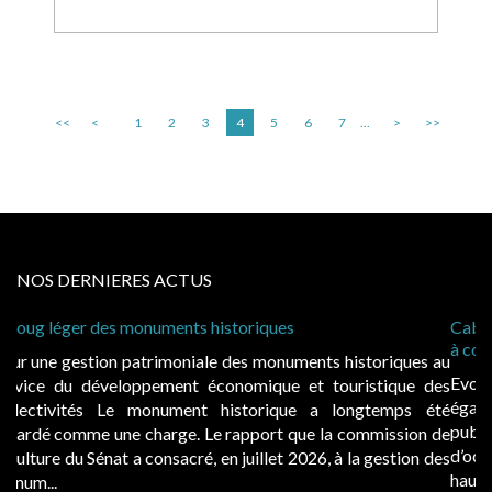
<<
<
1
2
3
4
5
6
7
...
>
>>
NOS DERNIERES ACTUS
Cabines de plage : le juge admet des redevances revalorisées,
à condition de les asseoir sur les « avantages procurés »
Evocatrices des bains de mer, les cabanes de plage sont
également un beau sujet domanial. Installées sur le domaine
public, elles donnent lieu au paiement d’une redevance
d’occupation. Saisies par des occupants contestant de fortes
hausses, les juridictions administratives ont clarifié les règ...