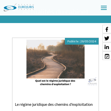
Actualités du cabinet
Ouv
le
men
Publié le :
28/05/2024
Le régime juridique des chemins d'exploitation