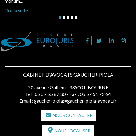
hauss
monum...
Lire 
Lire la suite
CABINET D'AVOCATS GAUCHER-PIOLA
20 avenue Galliéni - 33500 LIBOURNE
Tél :
05 57 55 87 30
- Fax : 05 57 51 73 64
Email :
gaucher-piola@gaucher-piola-avocat.fr
NOUS CONTACTER
NOUS LOCALISER