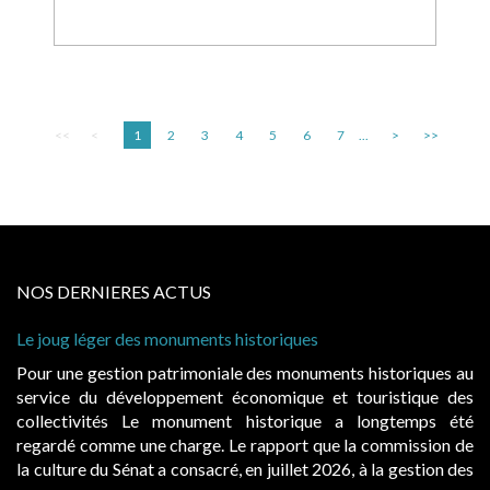
<<
<
1
2
3
4
5
6
7
...
>
>>
NOS DERNIERES ACTUS
Le joug léger des monuments historiques
Cabi
à co
Pour une gestion patrimoniale des monuments historiques au
Evoc
service du développement économique et touristique des
égal
collectivités Le monument historique a longtemps été
publ
regardé comme une charge. Le rapport que la commission de
d’oc
la culture du Sénat a consacré, en juillet 2026, à la gestion des