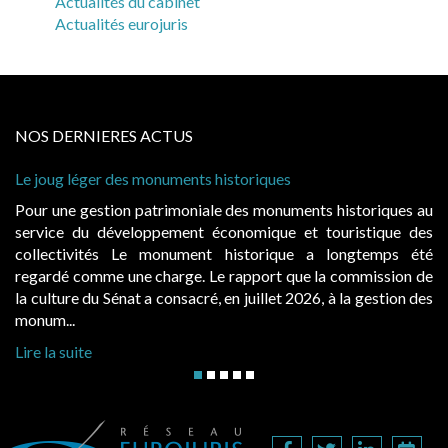
Actualités du cabinet
Actualités eurojuris
NOS DERNIERES ACTUS
ug léger des monuments historiques
Cabines de
à conditio
une gestion patrimoniale des monuments historiques au
Evocatric
ce du développement économique et touristique des
également
ectivités Le monument historique a longtemps été
public, 
dé comme une charge. Le rapport que la commission de
d’occupat
ture du Sénat a consacré, en juillet 2026, à la gestion des
hausses, le
...
Lire la sui
a suite