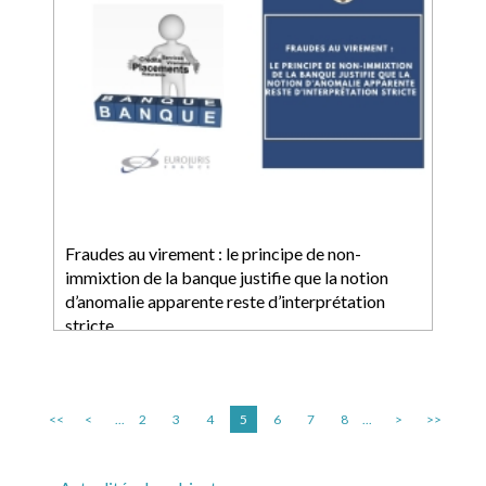
Fraudes au virement : le principe de non-
immixtion de la banque justifie que la notion
d’anomalie apparente reste d’interprétation
stricte
<<
<
...
2
3
4
5
6
7
8
...
>
>>