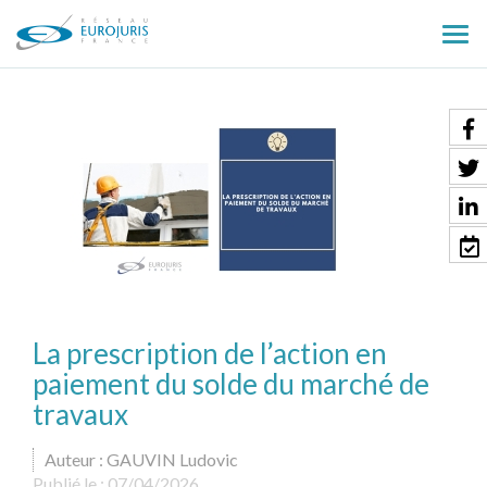
Ouv
le
men
La prescription de l’action en
paiement du solde du marché de
travaux
Auteur : GAUVIN Ludovic
Publié le :
07/04/2026