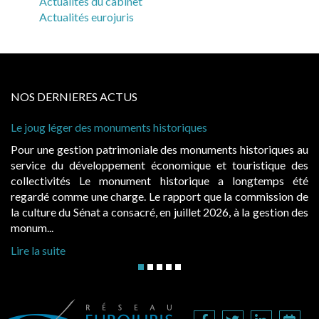
Actualités du cabinet
Actualités eurojuris
NOS DERNIERES ACTUS
 historiques
Cabines de plage : le juge admet
à condition de les asseoir sur les
ale des monuments historiques au
Evocatrices des bains de mer,
économique et touristique des
également un beau sujet domania
t historique a longtemps été
public, elles donnent lieu a
Le rapport que la commission de
d’occupation. Saisies par des oc
, en juillet 2026, à la gestion des
hausses, les juridictions administra
Lire la suite