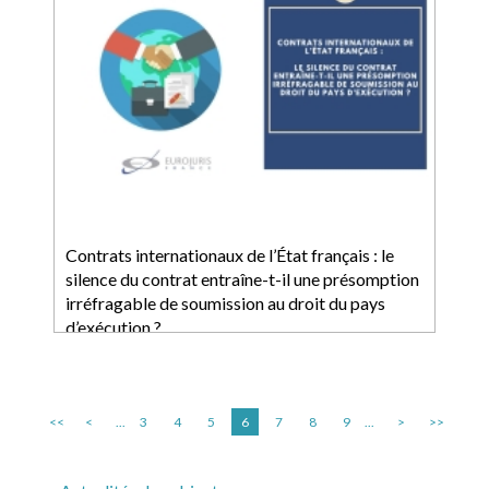
Contrats internationaux de l’État français : le
silence du contrat entraîne-t-il une présomption
irréfragable de soumission au droit du pays
d’exécution ?
<<
<
...
3
4
5
6
7
8
9
...
>
>>