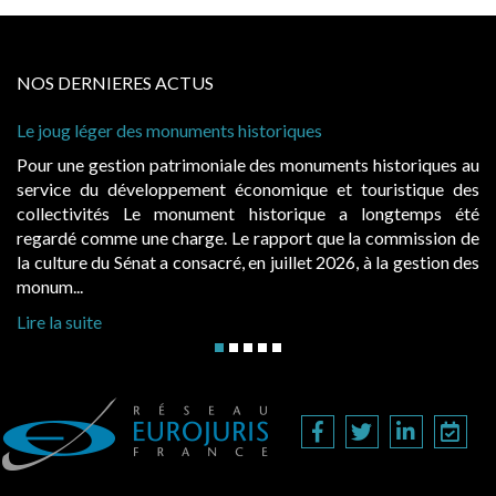
NOS DERNIERES ACTUS
uments historiques
Cabines de plage : le juge
à condition de les asseoir s
imoniale des monuments historiques au
Evocatrices des bains de
ement économique et touristique des
également un beau sujet do
nument historique a longtemps été
public, elles donnent l
rge. Le rapport que la commission de
d’occupation. Saisies par 
onsacré, en juillet 2026, à la gestion des
hausses, les juridictions adm
Lire la suite