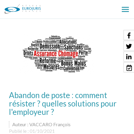
Ouv
le
men
Abandon de poste : comment
résister ? quelles solutions pour
l'employeur ?
Auteur : VACCARO François
Publié le :
01/10/2021