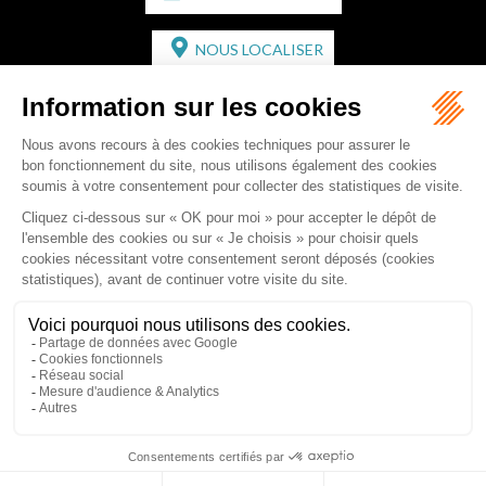
NOUS LOCALISER
CABINET SECONDAIRE
2 bis Avenue de l'Europe
33350 ST MAGNE-DE-CASTILLON
Tél :
05 57 55 87 30
- Fax : 05 57 51 73 64
Email :
gaucher-piola@gaucher-piola-avocat.fr
NOUS CONTACTER
NOUS LOCALISER
Accueil
Équipe
Compétences
Rédactions
Contact
RDV en ligne
Honoraires
Plan du site
Mentions légales
Articles