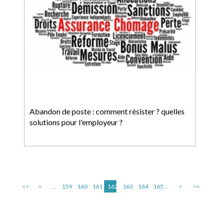
Abandon de poste : comment résister ? quelles
solutions pour l'employeur ?
<<
<
...
159
160
161
162
163
164
165
...
>
>>